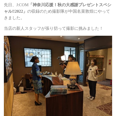
先日、J:COM
「神奈川応援！秋の大感謝プレゼントスペシ
ャル‼2022」
の収録のため撮影隊が中国名菜敦煌にやって
きました。
当店の新人スタッフが張り切って撮影に挑みました！