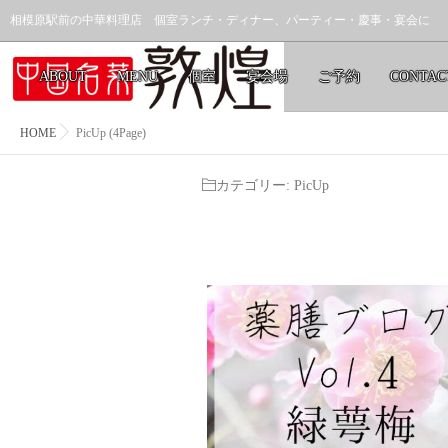
相模原駅前の中華料理店 個室ランチ・ディナー、パーティー・慶事・宴会に
ABOUT
MENU
個室
宴会場
ご予約
CONTAC
HOME
PicUp (4Page)
カテゴリー:
PicUp