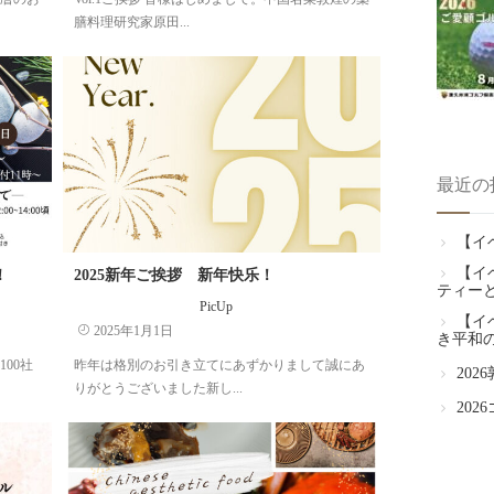
膳料理研究家原田...
最近の
【イ
【イ
！
2025新年ご挨拶 新年快乐！
ティー
PicUp
【イ
2025年1月1日
き平和
00社
昨年は格別のお引き立てにあずかりまして誠にあ
20
りがとうございました新し...
20