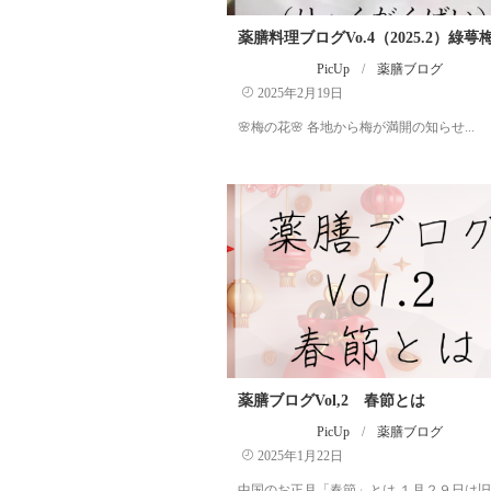
薬膳料理ブログVo.4（2025.2）綠萼
PicUp
/
薬膳ブログ
2025年2月19日
🌸梅の花🌸 各地から梅が満開の知らせ...
薬膳ブログVol,2 春節とは
PicUp
/
薬膳ブログ
2025年1月22日
中国のお正月「春節」とは １月２９日は