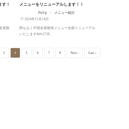
ます！
メニューをリニューアルします！！
PicUp
/
メニュー紹介
2024年11月14日
名菜敦
間もなく中国名菜敦煌メニュー全面リニューアル
いたします&#x2728...
3
4
5
6
7
8
Next ›
Last »