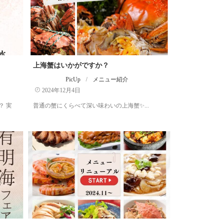
上海蟹はいかがですか？
PicUp
/
メニュー紹介
2024年12月4日
？ 実
普通の蟹にくらべて深い味わいの上海蟹✨️...