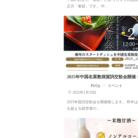
正月「春節」です。 中...
2025年中国名菜敦煌賀詞交歓会開催
PicUp
/
イベント
2025年1月10日
2025年賀詞交歓会を開催致します。 昨年は1
を超える経営者の...