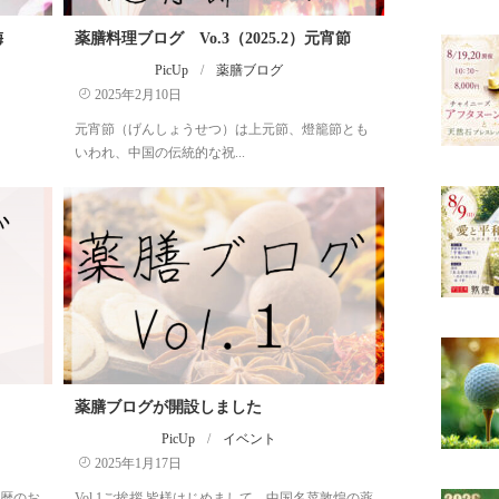
梅
薬膳料理ブログ Vo.3（2025.2）元宵節
PicUp
/
薬膳ブログ
2025年2月10日
元宵節（げんしょうせつ）は上元節、燈籠節とも
いわれ、中国の伝統的な祝...
薬膳ブログが開設しました
PicUp
/
イベント
2025年1月17日
旧暦のお
Vol.1ご挨拶 皆様はじめまして。中国名菜敦煌の薬