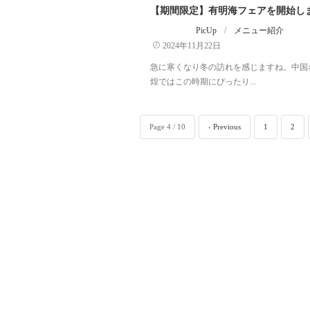
【期間限定】有明海フェアを開始し
PicUp
/
メニュー紹介
2024年11月22日
急に寒くなり冬の訪れを感じますね。中国
煌ではこの時期にぴったり...
Page 4 / 10
‹ Previous
1
2